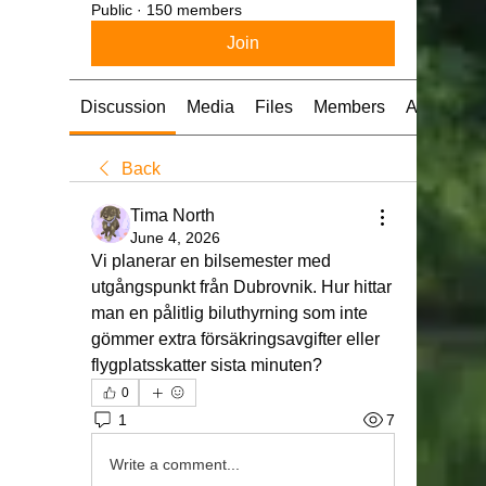
Public
·
150 members
Join
Discussion
Media
Files
Members
About
Back
Tima North
June 4, 2026
Vi planerar en bilsemester med 
utgångspunkt från Dubrovnik. Hur hittar 
man en pålitlig biluthyrning som inte 
gömmer extra försäkringsavgifter eller 
flygplatsskatter sista minuten?
0
1
7
Write a comment...