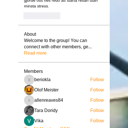
gjorde oss helt redo att starta resan utan 
minsta stress.
Like
Reply
About
Welcome to the group! You can
connect with other members, ge
...
Read more
Members
beriokla
Follow
beriokla
Olof Meister
Follow
allenreaves84
Follow
allenreaves84
Tara Doridy
Follow
Vika
Follow