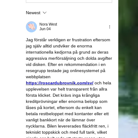
Newest
Nora West
Jun 04
Jag förstår verkligen er frustration eftersom 
jag själv alltid undviker de enorma 
internationella kedjorna på grund av deras 
aggressiva merförsäljning och dolda avgifter 
vid disken. Efter en rekommendation i en 
resegrupp testade jag onlinesystemet på 
webbplatsen 
https://roscardubrovnik.com/sv/
 och hela 
upplevelsen var helt transparent från allra 
första klicket. Det krävs inga krångliga 
kreditprövningar eller enorma belopp som 
låses på kortet, eftersom du enkelt kan 
betala restbeloppet med kontanter eller ett 
vanligt bankkort när de lämnar över 
nycklarna. Bilen levererades fläckfritt ren, i 
tekniskt toppskick och med full tank, vilket 