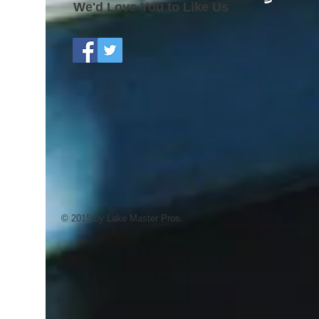
We'd Love You to Like Us
© 2015 by Lake Master Pros.