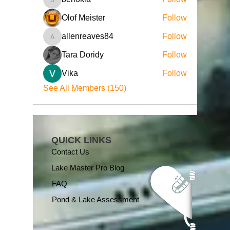
beriokla
Olof Meister
Follow
allenreaves84
Follow
allenreaves84
Tara Doridy
Follow
Vika
Follow
See All Members (150)
QUICK LINKS
Contact Us
Lake Master Pro Blog
FAQ
Pond & Lake Assessment