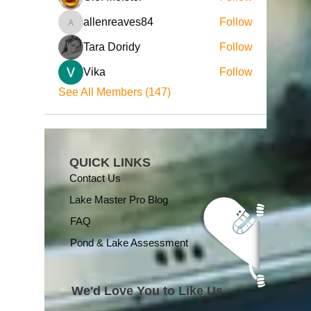
allenreaves84
Follow
allenreaves84
Tara Doridy
Follow
Vika
Follow
See All Members (147)
QUICK LINKS
Contact Us
Lake Master Pro Blog
FAQ
Pond & Lake Assessment
We'd Love You to Like Us