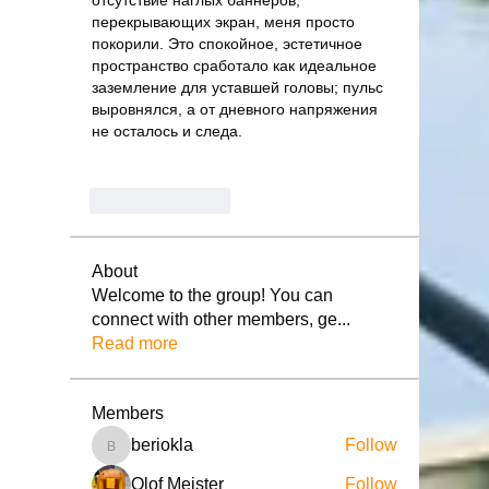
отсутствие наглых баннеров, 
перекрывающих экран, меня просто 
покорили. Это спокойное, эстетичное 
пространство сработало как идеальное 
заземление для уставшей головы; пульс 
выровнялся, а от дневного напряжения 
не осталось и следа.
Like
Reply
About
Welcome to the group! You can
connect with other members, ge
...
Read more
Members
beriokla
Follow
beriokla
Olof Meister
Follow