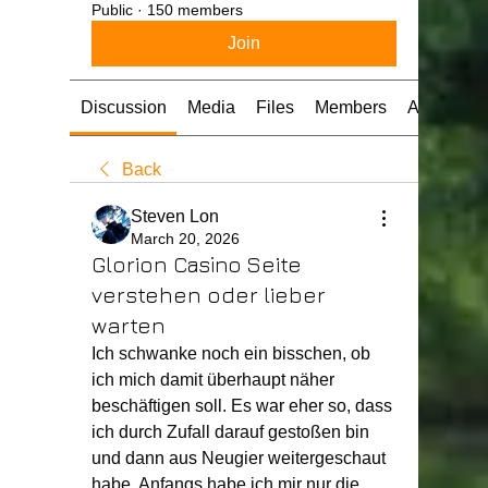
Public
·
150 members
Join
Discussion
Media
Files
Members
About
Back
Steven Lon
March 20, 2026
Glorion Cаsіnо Seite
verstehen oder lieber
warten
Ich schwanke noch ein bisschen, ob 
ich mich damit überhaupt näher 
beschäftigen soll. Es war eher so, dass 
ich durch Zufall darauf gestoßen bin 
und dann aus Neugier weitergeschaut 
habe. Anfangs habe ich mir nur die 