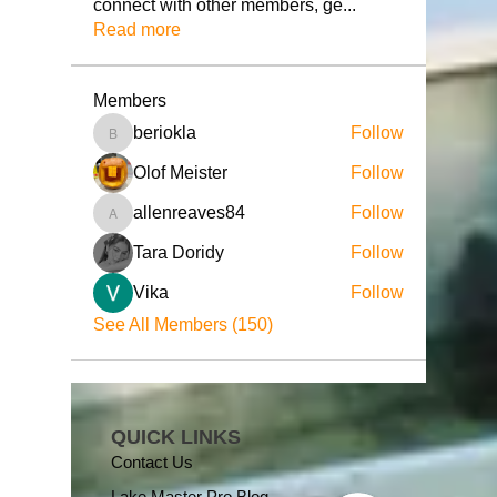
connect with other members, ge
...
Read more
Members
beriokla
Follow
beriokla
Olof Meister
Follow
allenreaves84
Follow
allenreaves84
Tara Doridy
Follow
Vika
Follow
See All Members (150)
QUICK LINKS
Contact Us
Lake Master Pro Blog