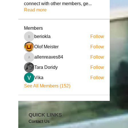
connect with other members, ge
...
Read more
Members
beriokla
Follow
beriokla
Olof Meister
Follow
allenreaves84
Follow
allenreaves84
Tara Doridy
Follow
Vika
Follow
See All Members (152)
QUICK LINKS
Contact Us