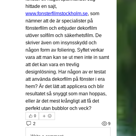
hittade en sajt, 
www.fonsterfilmstockholm.se
, som 
nämner att de är specialister på 
fönsterfilm och erbjuder dekorfilm 
utöver solfilm och säkerhetsfilm. De 
skriver även om insynsskydd och 
någon form av foliering. Syftet verkar 
vara att man kan se ut men inte in samt 
att det kan vara en trevlig 
designlösning. Har någon av er testat 
att använda dekorfilm på fönster i era 
hem? Är det lätt att applicera och blir 
resultatet så snyggt som man hoppas, 
eller är det mest krångligt att få det 
perfekt utan bubblor och veck?
0
2
9
Write a comment...