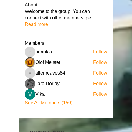
About
Welcome to the group! You can
connect with other members, ge
...
Read more
Members
beriokla
Follow
beriokla
Olof Meister
Follow
allenreaves84
Follow
allenreaves84
Tara Doridy
Follow
Vika
Follow
See All Members (150)