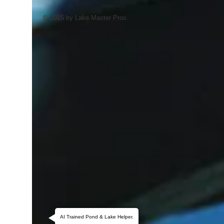
© 2015 by Lake Master Pros.
AI Trained Pond & Lake Helper.