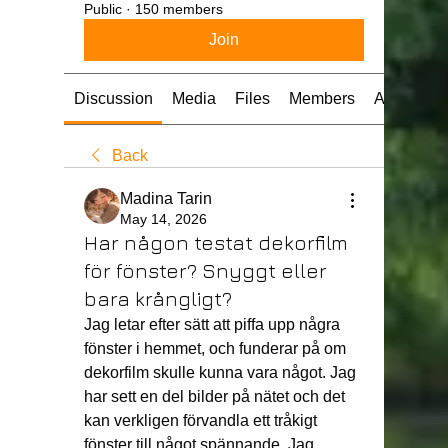
Public
·
150 members
Join
Discussion
Media
Files
Members
About
Back
Madina Tarin
May 14, 2026
Har någon testat dekorfilm
för fönster? Snyggt eller
bara krångligt?
Jag letar efter sätt att piffa upp några 
fönster i hemmet, och funderar på om 
dekorfilm skulle kunna vara något. Jag 
har sett en del bilder på nätet och det 
kan verkligen förvandla ett tråkigt 
fönster till något spännande. Jag 