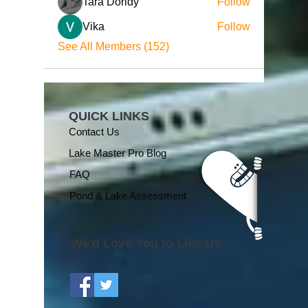
Tara Doridy
Follow
Vika
Follow
See All Members (152)
QUICK LINKS
Contact Us
Lake Master Pro Blog
FAQ
Pond & Lake Assessment
We'd Love You to Like Us