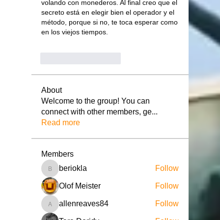
volando con monederos. Al final creo que el 
secreto está en elegir bien el operador y el 
método, porque si no, te toca esperar como 
en los viejos tiempos.
J'aime
Répondre
About
Welcome to the group! You can
connect with other members, ge
...
Read more
Members
beriokla
Follow
beriokla
Olof Meister
Follow
allenreaves84
Follow
allenreaves84