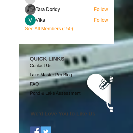
allenreaves84
Tara Doridy
Follow
Vika
Follow
See All Members (150)
QUICK LINKS
Contact Us
Lake Master Pro Blog
FAQ
Pond & Lake Assessment
We'd Love You to Like Us