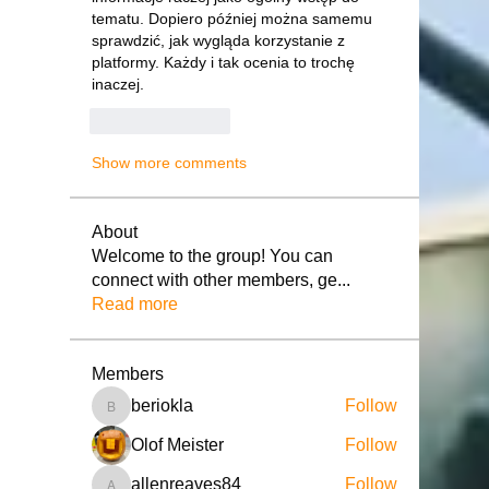
tematu. Dopiero później można samemu 
sprawdzić, jak wygląda korzystanie z 
platformy. Każdy i tak ocenia to trochę 
inaczej.
Like
Reply
Show more comments
About
Welcome to the group! You can
connect with other members, ge
...
Read more
Members
beriokla
Follow
beriokla
Olof Meister
Follow
allenreaves84
Follow