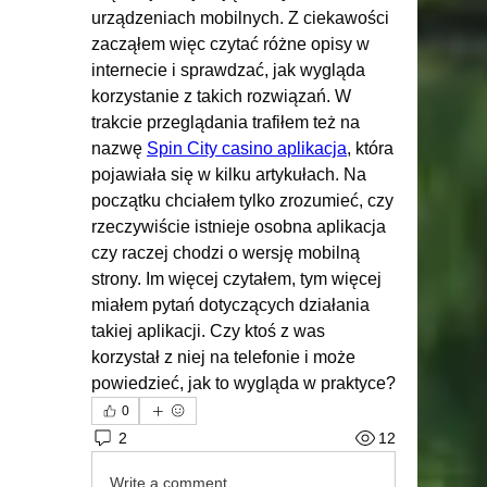
urządzeniach mobilnych. Z ciekawości 
zacząłem więc czytać różne opisy w 
internecie i sprawdzać, jak wygląda 
korzystanie z takich rozwiązań. W 
trakcie przeglądania trafiłem też na 
nazwę 
Spin City casino aplikacja
, która 
pojawiała się w kilku artykułach. Na 
początku chciałem tylko zrozumieć, czy 
rzeczywiście istnieje osobna aplikacja 
czy raczej chodzi o wersję mobilną 
strony. Im więcej czytałem, tym więcej 
miałem pytań dotyczących działania 
takiej aplikacji. Czy ktoś z was 
korzystał z niej na telefonie i może 
powiedzieć, jak to wygląda w praktyce?
0
2
12
Write a comment...