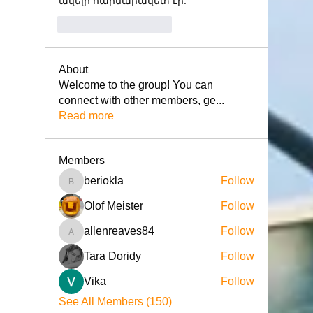
ավելի հարմարավետ էր:
J'aime
Répondre
About
Welcome to the group! You can
connect with other members, ge
...
Read more
Members
beriokla
Follow
beriokla
Olof Meister
Follow
allenreaves84
Follow
allenreaves84
Tara Doridy
Follow
Vika
Follow
See All Members (150)